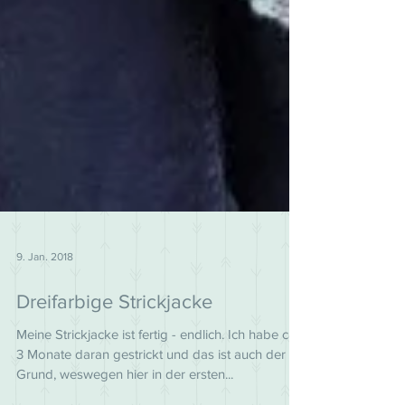
9. Jan. 2018
Dreifarbige Strickjacke
Meine Strickjacke ist fertig - endlich. Ich habe ca