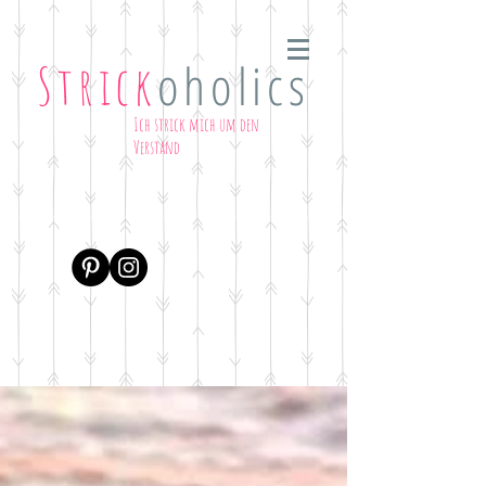
oholics
Strick
Ich strick mich um den
Verstand