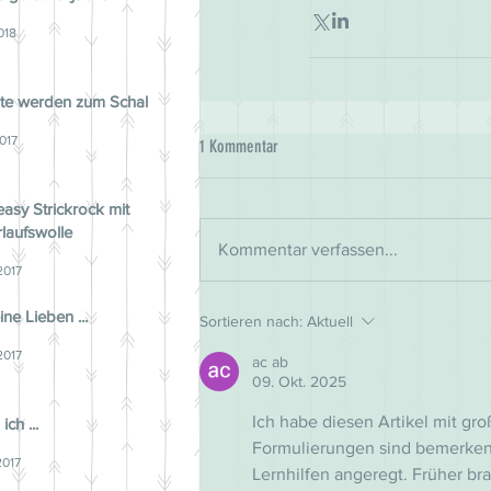
018
ste werden zum Schal
017
1 Kommentar
asy Strickrock mit
laufswolle
Kommentar verfassen...
2017
ine Lieben ...
Sortieren nach:
Aktuell
2017
ac ab
09. Okt. 2025
Ich habe diesen Artikel mit gro
ich ...
Formulierungen sind bemerken
2017
Lernhilfen angeregt. Früher br