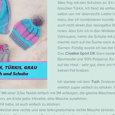
Alles fing mit den Schuhen an. Ein 
bisschen Türkis. Ich fand sie einfac
selbst von mir überrascht. Leider hat
dazu, das ich kombinieren konnte. 
auch nicht direkt das neongelbe S
holen. Also fuhr ich in den Wollel
Vertrauens, nahm die Schuhe mit 
machte mich auf die Suche nach 
Garnen. Fündig wurde ich bei der 
Das 
Creative Sport DK 
Garn beste
Baumwolle und 50% Polyacryl. Es 
auf der Haut - sehr gut, denn am H
keinen Fall kratzen.
Ich startete mit dem 
Tuch
. Dreieck
wirklich super einfach zu stricken.
Mit einer 3,5er Nadel einfach mit 3M anfangen, die gleiche Maschena
ann, am Ende jeder Hinreihe, eine Masche zunehmen.
hlt habe, ist auch einfach zu stricken:
Wechel eine rechte und eine tiefergestochene rechte Masche stricken.