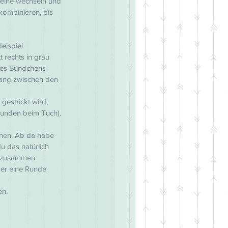
Reihe wechseln und 
kombinieren, bis 
elspiel 
t rechts in grau 
 des Bündchens 
gang zwischen den 
estrickt wird, 
runden beim Tuch). 
nen. Ab da habe 
u das natürlich 
0 zusammen 
er eine Runde 
en.