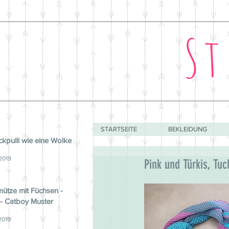
St
STARTSEITE
BEKLEIDUNG
ickpulli wie eine Wolke
 2019
Pink und Türkis, Tuc
ütze mit Füchsen -
 - Catboy Muster
2019