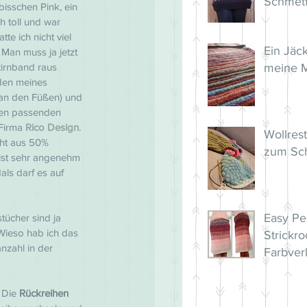
Schmett
bisschen Pink, ein 
in Fair I
h toll und war 
te ich nicht viel 
Ein Jäc
Man muss ja jetzt 
tirnband raus 
meine 
aden meines 
(an den Füßen) und 
den passenden 
Firma 
Rico Design
. 
Wollres
ht aus 50% 
zum Sc
ist sehr angenehm 
als darf es auf 
Easy Pe
stücher sind ja 
 Wieso hab ich das 
Strickro
nzahl in der 
Farbver
 Die 
Rückreihen 