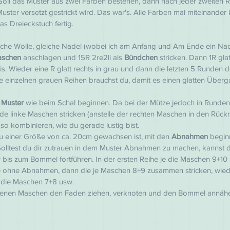
. Soll das Muster aus zwei Farben bestehen, dann nach jeder zweiten 
uster versetzt gestrickt wird. Das war's. Alle Farben mal miteinander 
as Dreieckstuch fertig.
eiche Wolle, gleiche Nadel (wobei ich am Anfang und Am Ende ein Nad
aschen
 anschlagen und 15R 2re2li als 
Bündchen 
stricken. Dann 1R glat
rkis. Wieder eine R glatt rechts in grau und dann die letzten 5 Runden
Die einzelnen grauen Reihen brauchst du, damit es einen glatten Über
 
Muster 
wie beim Schal beginnen. Da bei der Mütze jedoch in Runden g
de linke Maschen stricken (anstelle der rechten Maschen in den Rück
 so kombinieren, wie du gerade lustig bist.
 einer Größe von ca. 20cm gewachsen ist, mit den 
Abnahmen 
begin
t. Solltest du dir zutrauen in dem Muster Abnahmen zu machen, kannst d
 bis zum Bommel fortführen. In der ersten Reihe je die Maschen 9+1
de ohne Abnahmen, dann die je Maschen 8+9 zusammen stricken, wied
die Maschen 7+8 usw.
iebenen Maschen den Faden ziehen, verknoten und den Bommel annäh