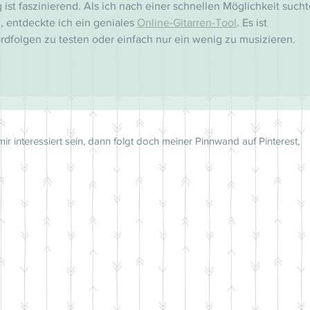
ist faszinierend. Als ich nach einer schnellen Möglichkeit sucht
, entdeckte ich ein geniales 
Online-Gitarren-Tool
. Es ist 
rdfolgen zu testen oder einfach nur ein wenig zu musizieren.
mir interessiert sein, dann folgt doch meiner Pinnwand auf Pinterest,