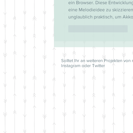
ein Browser. Diese Entwicklung 
eine Melodieidee zu skizzieren
unglaublich praktisch, um Akko
Gefällt mir
Antworten
Solltet Ihr an weiteren Projekten von 
Instagram oder Twitter