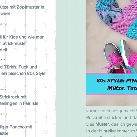
ütze mit Zopfmuster in
Tweet
 2019
li für Kids und wie man
in Strickmuster
delt
2019
d Türkis, Tuch und
 ein bisschen 80s Style
2018
Strickrock mit
erlingen in Fair Isle
vorher noch nie gemacht? 
 2018
Rückreihe stricken und d
Das 
Muster
, das ich gewä
liger Poncho mit
In der 
Hinreihe 
immer im 
ster