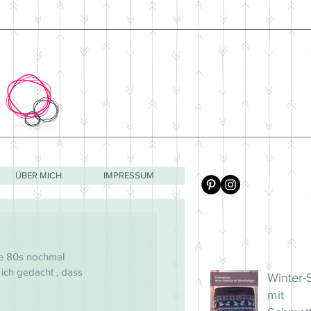
s
ÜBER MICH
IMPRESSUM
ie 80s nochmal 
ich gedacht , dass 
Winter-
mit