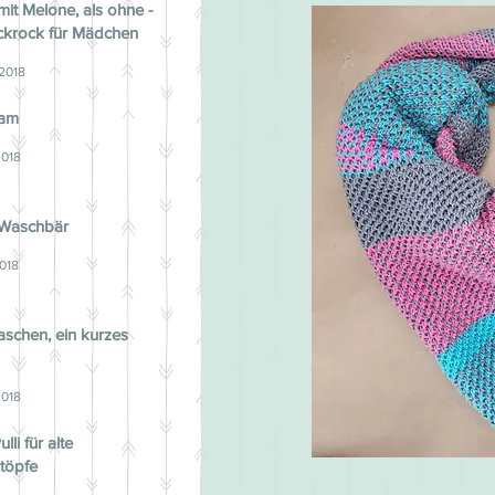
mit Melone, als ohne -
ickrock für Mädchen
 2018
ram
2018
 Waschbär
2018
schen, ein kurzes
2018
lli für alte
töpfe