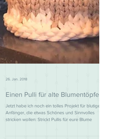
26. Jan. 2018
Einen Pulli für alte Blumentöpfe
Jetzt habe ich noch ein tolles Projekt für blutige
Anfänger, die etwas Schönes und Sinnvolles
stricken wollen: Strickt Pullis für eure Blume