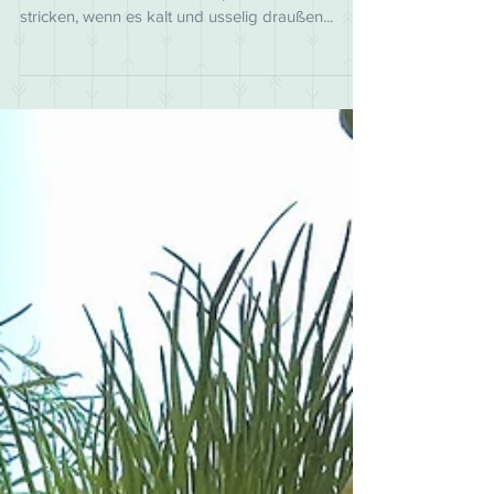
Ich liebe es zu stricken, egal wann und wo, aber
es macht einfach viel mehr Spaß im Winter zu
stricken, wenn es kalt und usselig draußen...