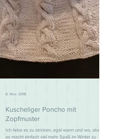
6. Nov. 2018
Kuscheliger Poncho mit
Zopfmuster