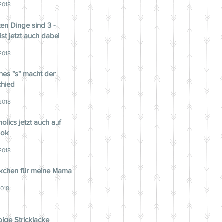
 2018
ten Dinge sind 3 -
ist jetzt auch dabei
 2018
ines "s" macht den
chied
 2018
holics jetzt auch auf
ook
 2018
ckchen für meine Mama
2018
bige Strickjacke