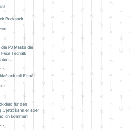
2018
ck Rucksack
2018
 die PJ Masks die
 Face Technik
ten ...
018
lafsack mit Eisbär
 2018
ickkleid für den
 ... jetzt kann er aber
ndlich kommen!
018