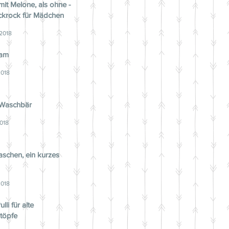
mit Melone, als ohne -
ickrock für Mädchen
 2018
ram
2018
 Waschbär
2018
schen, ein kurzes
2018
lli für alte
töpfe