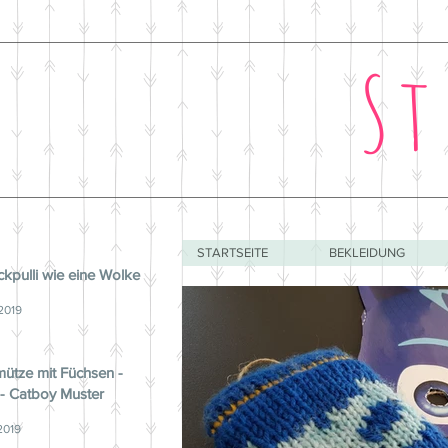
St
STARTSEITE
BEKLEIDUNG
ickpulli wie eine Wolke
 2019
ütze mit Füchsen -
 - Catboy Muster
2019