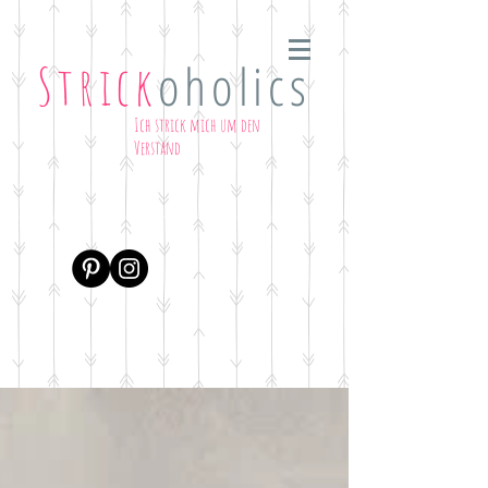
oholics
Strick
Ich strick mich um den
Verstand