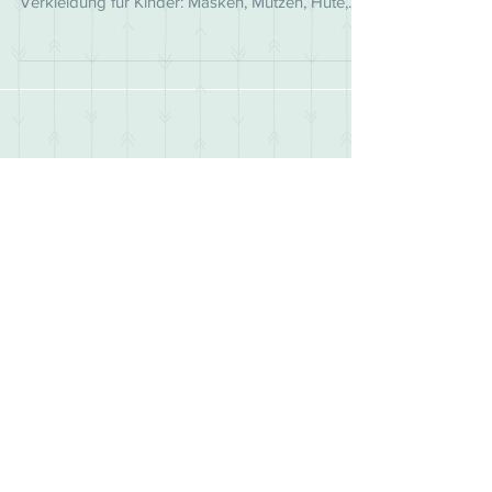
Du willst beim Stricken etwas Neues
ausprobieren? Dann strick doch einfach eine
Verkleidung für Kinder: Masken, Mützen, Hüte,
Haarbänder ode