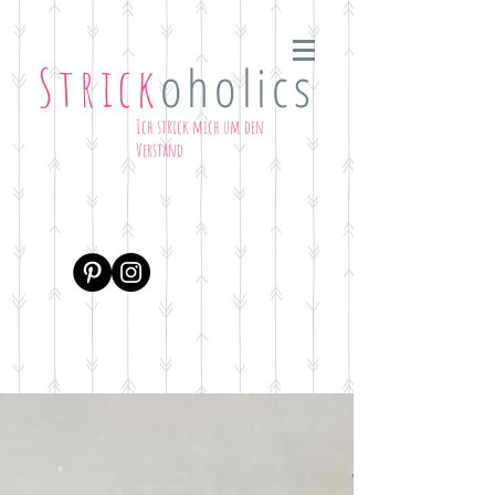
oholics
Strick
Ich strick mich um den
Verstand