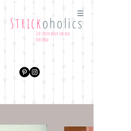
oholics
Strick
Ich strick mich um den
Verstand