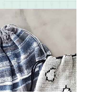
6. Nov. 2018
Kuscheliger Poncho mit
Zopfmuster
Ich liebe es zu stricken, egal wann und wo, aber
es macht einfach viel mehr Spaß im Winter zu
stricken, wenn es kalt und usselig draußen...